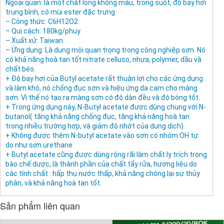
Ngoại quan: là một chất lỏng không màu, trong suốt, độ bay hơi
trung bình, có mùi ester đặc trưng
– Công thức: C6H12O2
– Qui cách: 180kg/phuy
– Xuất xứ: Taiwan
– Ứng dụng: Là dung môi quan trọng trong công nghiệp sơn. Nó
có khả năng hoà tan tốt nitrate celluso, nhựa, polymer, dầu và
chất béo.
+ Độ bay hơi của Butyl acetate rất thuận lợi cho các ứng dụng
và làm khô, nó chống đục sơn và hiệu ứng da cam cho màng
sơn. Vì thế nó tạo ra màng sơn có độ dàn đều và độ bóng tốt.
+ Trong ứng dụng này, N-Butyl acetate được dùng chung với N-
butanol( tăng khả năng chống đục, tăng khả năng hoà tan
trong nhiều trường hợp, và giảm độ nhớt của dung dịch).
+ Không được thêm N-butyl acetate vào sơn có nhóm OH tự
do như sơn urethane.
+ Butyl acetate cũng được dùng rộng rãi làm chất ly trích trong
bào chế dược, là thành phần của chất tẩy rửa, hương liệu do
các tính chất : hấp thụ nước thấp, khả năng chóng lại sự thủy
phân, và khả năng hoà tan tốt.
Sản phẩm liên quan