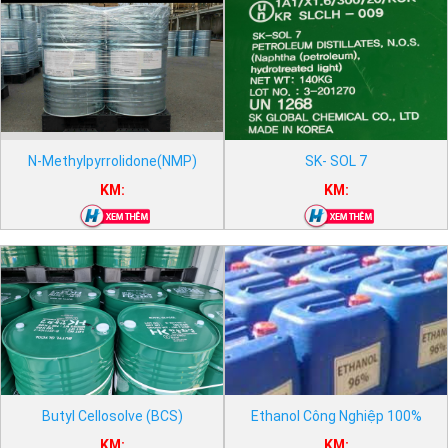
N-Methylpyrrolidone(NMP)
SK- SOL 7
KM:
KM:
Butyl Cellosolve (BCS)
Ethanol Công Nghiệp 100%
KM:
KM: