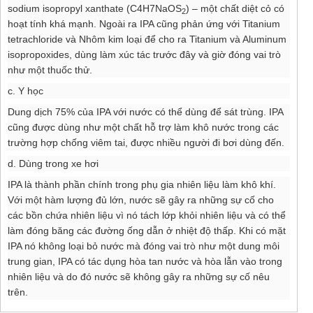
sodium isopropyl xanthate (C4H7NaOS
) – một chất diệt cỏ có
2
hoạt tính khá mạnh. Ngoài ra IPA cũng phản ứng với Titanium
tetrachloride và Nhôm kim loại để cho ra Titanium và Aluminum
isopropoxides, dùng làm xúc tác trước đây và giờ đóng vai trò
như một thuốc thử.
c. Y học
Dung dịch 75% của IPA với nước có thể dùng để sát trùng. IPA
cũng được dùng như một chất hỗ trợ làm khô nước trong các
trường hợp chống viêm tai, được nhiều người đi bơi dùng đến.
d. Dùng trong xe hơi
IPA là thành phần chính trong phụ gia nhiên liệu làm khô khí.
Với một hàm lượng đủ lớn, nước sẽ gây ra những sự cố cho
các bồn chứa nhiên liệu vì nó tách lớp khỏi nhiên liệu và có thể
làm đóng băng các đường ống dẫn ở nhiệt độ thấp. Khi có mặt
IPA nó không loại bỏ nước mà đóng vai trò như một dung môi
trung gian, IPA có tác dụng hòa tan nước và hòa lẫn vào trong
nhiên liệu và do đó nước sẽ không gây ra những sự cố nêu
trên.