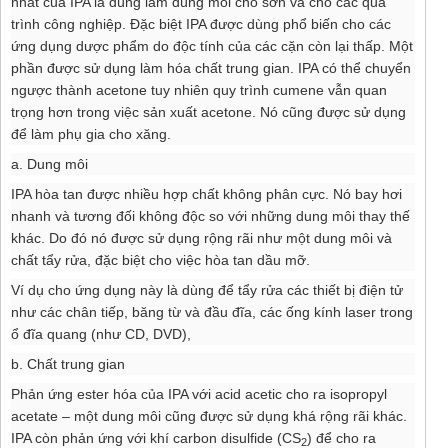
nhất của IPA là dùng làm dùng môi cho sơn và cho các quá
trình công nghiệp. Đặc biệt IPA được dùng phổ biến cho các
ứng dụng dược phẩm do độc tính của các cặn còn lại thấp. Một
phần được sử dụng làm hóa chất trung gian. IPA có thể chuyển
ngược thành acetone tuy nhiên quy trình cumene vẫn quan
trọng hơn trong việc sản xuất acetone. Nó cũng được sử dụng
để làm phụ gia cho xăng.
a. Dung môi
IPA hòa tan được nhiều hợp chất không phân cực. Nó bay hơi
nhanh và tương đối không độc so với những dung môi thay thế
khác. Do đó nó được sử dụng rộng rãi như một dung môi và
chất tẩy rửa, đặc biệt cho việc hòa tan dầu mỡ.
Ví dụ cho ứng dụng này là dùng để tẩy rửa các thiết bị điện tử
như các chân tiếp, băng từ và đầu đĩa, các ống kính laser trong
ổ đĩa quang (như CD, DVD),
b. Chất trung gian
Phản ứng ester hóa của IPA với acid acetic cho ra isopropyl
acetate – một dung môi cũng được sử dụng khá rộng rãi khác.
IPA còn phản ứng với khí carbon disulfide (CS
) để cho ra
2