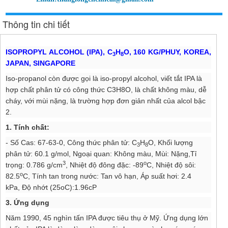
Thông tin chi tiết
ISOPROPYL ALCOHOL (IPA), C
H
O, 160 KG/PHUY, KOREA,
3
8
JAPAN, SINGAPORE
Iso-propanol còn được gọi là iso-propyl alcohol, viết tắt IPA là
hợp chất phân tử có công thức C3H8O, là chất không màu, dễ
cháy, với mùi nặng, là trường hợp đơn giản nhất của alcol bậc
2.
1. Tính chất:
- Số Cas: 67-63-0, Công thức phân tử: C
H
O, Khối lượng
3
8
phân tử: 60.1 g/mol, Ngoại quan: Không màu, Mùi: Nặng,Tỉ
3
o
trọng: 0.786 g/cm
, Nhiệt độ đông đặc: -89
C, Nhiệt độ sôi:
o
82.5
C, Tính tan trong nước: Tan vô hạn, Áp suất hơi: 2.4
kPa, Độ nhớt (25oC):1.96cP
3. Ứng dụng
Năm 1990, 45 nghìn tấn IPA được tiêu thụ ở Mỹ. Ứng dụng lớn